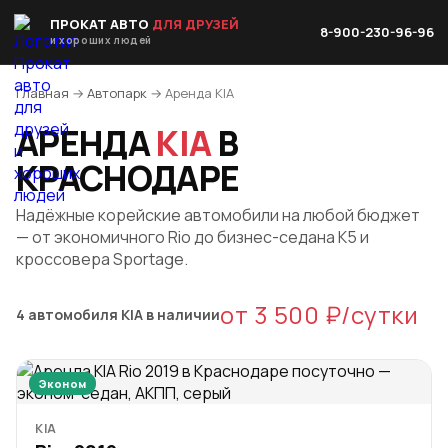
ПРОКАТ АВТО
ДЛЯ ДРУЗЕЙ
8-900-230-96-96
и хороших людей
Главная
→
Автопарк
→ Аренда KIA
АРЕНДА
KIA
В
КРАСНОДАРЕ
Надёжные корейские автомобили на любой бюджет
— от экономичного Rio до бизнес-седана K5 и
кроссовера Sportage.
от 3 500 ₽/сутки
4 автомобиля KIA в наличии
Эконом
KIA