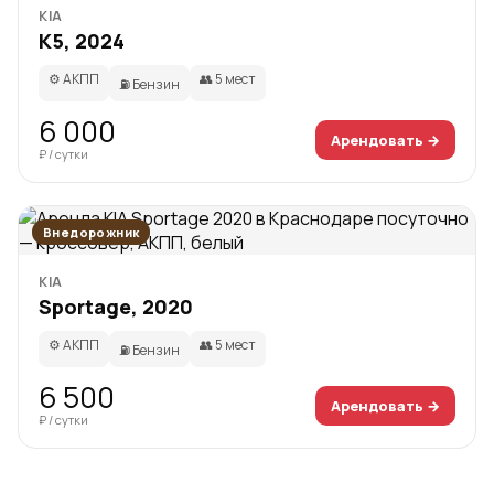
KIA
K5, 2024
⚙️ АКПП
👥 5 мест
⛽ Бензин
6 000
Арендовать →
₽ / сутки
Внедорожник
KIA
Sportage, 2020
⚙️ АКПП
👥 5 мест
⛽ Бензин
6 500
Арендовать →
₽ / сутки