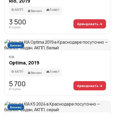
Rio, 2019
⚙️ АКПП
👥 5 мест
⛽ Бензин
3 500
Арендовать →
₽ / сутки
Бизнес
KIA
Optima, 2019
⚙️ АКПП
👥 5 мест
⛽ Бензин
5 700
Арендовать →
₽ / сутки
Бизнес