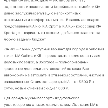
Аренда KIA в Краснодаре — это выбор в пользу
надёжности и практичности. Корейские автомобили KIA
давно заслужили репутацию неприхотливых,
экономичных и комфортных машин. В нашем автопарке
представлены KIA Rio, KIA Optima, KIA K5 и кроссовер KIA
Sportage — варианты от эконом- до бизнес-класса под
любую задачу и бюджет.
KIA Rio — самый доступный вариант для города и работы в
такси, KIA Optima и K5 — представительские седаны для
деловых поездок, а Sportage — полноприводный
кроссовер для семьи и путешествий по краю. Все
автомобили на автомате, в отличном состоянии, чистые и
заправленные. Стоимость аренды KIA — от 3 500 ₽ в
сутки, новым клиентам скидка 1 000 ₽.
Для аренды нужны паспорт и водительское
удостоверение с подходящим стажем. Доставим KIA в