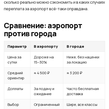
сколько реально можно сэкономить и в каких случаях
переплата за аэропорт всё-таки оправдана.
Сравнение: аэропорт
против города
Параметр
В аэропорту
В городе
Цена за
Дороже на
Ниже, без наценки
сутки
15–30%
за локацию
Средний
≈ 4 500 ₽
≈ 3 200 ₽
ориентир
Доплаты
За подачу и
Часто бесплатная
ожидание
доставка
Выбор
Ограниченный
Шире, все классы