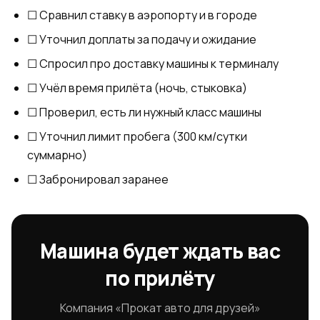
☐ Сравнил ставку в аэропорту и в городе
☐ Уточнил доплаты за подачу и ожидание
☐ Спросил про доставку машины к терминалу
☐ Учёл время прилёта (ночь, стыковка)
☐ Проверил, есть ли нужный класс машины
☐ Уточнил лимит пробега (300 км/сутки
суммарно)
☐ Забронировал заранее
Машина будет ждать вас
по прилёту
Компания «Прокат авто для друзей»