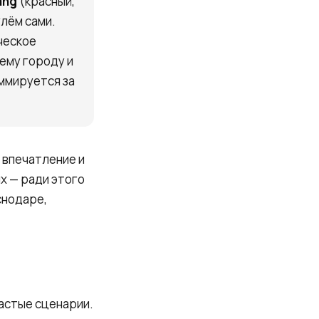
ang
(красный,
улём сами.
ческое
ему городу и
уммируется за
, впечатление и
х — ради этого
снодаре,
частые сценарии.