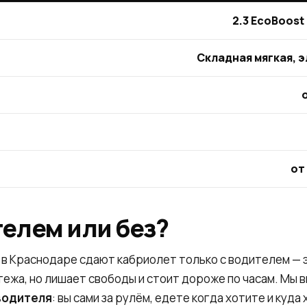
2.3 EcoBoost 
Складная мягкая, 
от
телем или без?
 в Краснодаре сдают кабриолет только с водителем — 
ежа, но лишает свободы и стоит дороже по часам. Мы 
водителя
: вы сами за рулём, едете когда хотите и куда 