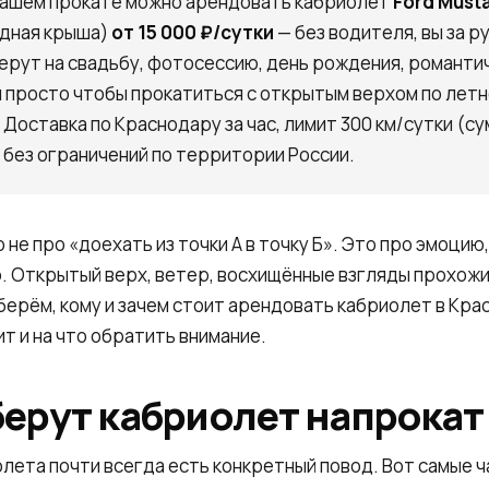
нашем прокате можно арендовать кабриолет
Ford Must
ладная крыша)
от 15 000 ₽/сутки
— без водителя, вы за р
ерут на свадьбу, фотосессию, день рождения, романти
и просто чтобы прокатиться с открытым верхом по летн
Доставка по Краснодару за час, лимит 300 км/сутки (с
 без ограничений по территории России.
 не про «доехать из точки А в точку Б». Это про эмоцию
. Открытый верх, ветер, восхищённые взгляды прохожи
зберём, кому и зачем стоит арендовать кабриолет в Кра
ит и на что обратить внимание.
берут кабриолет напрокат
лета почти всегда есть конкретный повод. Вот самые 