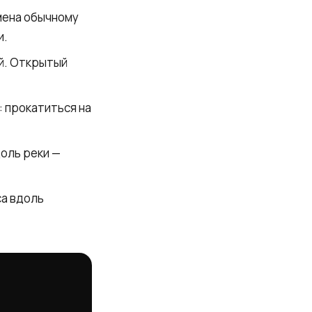
мена обычному
и.
й. Открытый
: прокатиться на
оль реки —
са вдоль