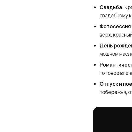
Свадьба.
Кра
свадебному к
Фотосессия
верх, красный
День рожден
мощном маслк
Романтическ
готовое впеч
Отпуск и по
побережья, о