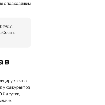
ие с подходящим
аренду.
 Сочи, в
а в
фицируется по
ов у конкурентов
 ₽ в сутки,
выдаче.