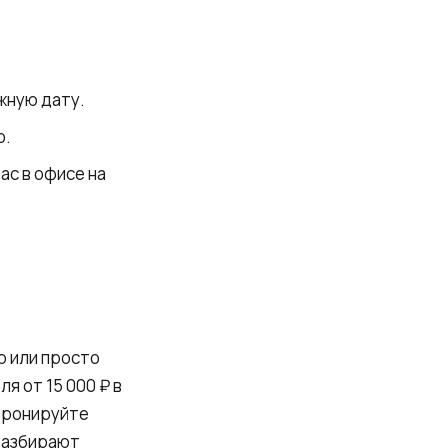
жную дату.
о.
ас в офисе на
ю или просто
я от 15 000 ₽ в
 Бронируйте
 разбирают