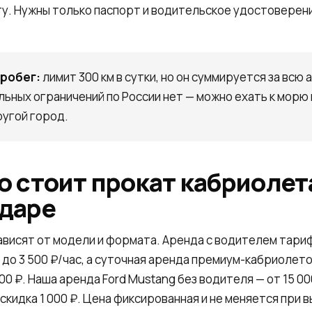
у. Нужны только паспорт и водительское удостоверен
пробег:
лимит 300 км в сутки, но он суммируется за всю 
ных ограничений по России нет — можно ехать к морю в
ругой город.
 стоит прокат кабриолет
даре
ависят от модели и формата. Аренда с водителем тари
0 до 3 500 ₽/час, а суточная аренда премиум-кабриолет
0 ₽. Наша аренда Ford Mustang без водителя — от 15 000
скидка 1 000 ₽. Цена фиксированная и не меняется при 