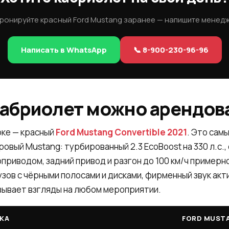
ронируйте красный Ford Mustang заранее — напишите менед
Написать в WhatsApp
📞 8-900-230-96-96
кабриолет можно арендов
рке — красный
Ford Mustang Convertible 2021
. Это сам
вый Mustang: турбированный 2.3 EcoBoost на 330 л.с.,
приводом, задний привод и разгон до 100 км/ч примерно
узов с чёрными полосами и дисками, фирменный звук ак
вывает взгляды на любом мероприятии.
КА
FORD MUST