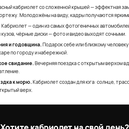
сный кабриолет со сложенной крышей — эффектная за
ортежу. Молодожёны на виду, кадры получаются ярким
.
Кабриолет — один из самых фотогеничных автомобиле
 кузов, чёрные диски — фото и видео выходят сочными.
ия и годовщина.
Подарок себе или близкому человеку
аре по городу и набережной.
ое свидание.
Вечерняя поездка с открытым верхом вд
атление.
ездка к морю.
Кабриолет создан для юга: солнце, трас
ткрытый верх.
Хотите кабриолет на свой день?