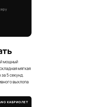
жеру
ать
ый мощный
 складная мягкая
 за 5 секунд.
тивного выхлопа
ANG КАБРИОЛЕТ