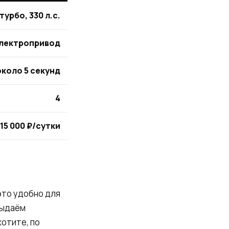
турбо, 330 л.с.
электропривод
около 5 секунд
4
 15 000 ₽/сутки
это удобно для
выдаём
хотите, по