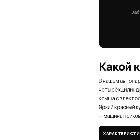
Заб
Какой 
В нашем автопа
четырёхцилиндро
крыша с электро
Яркий красный к
— машина прико
ХАРАКТЕРИСТИ