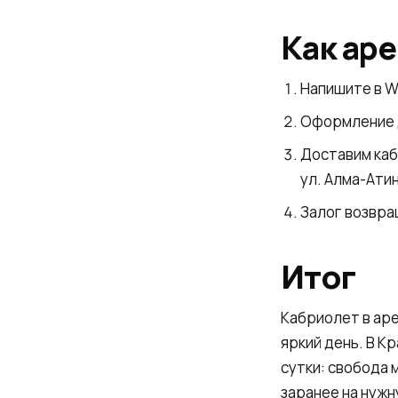
Как ар
Напишите в W
Оформление д
Доставим каб
ул. Алма-Атин
Залог возвра
Итог
Кабриолет в аре
яркий день. В К
сутки: свобода
заранее на нужн