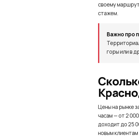
своему маршрут
стажем.
Важно про 
Территориаль
горы или в д
Сколько
Красно
Цены на рынке з
часам — от 2 00
доходит до 25 00
новым клиентам 