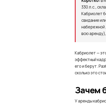
Коротко:
в 
330 л.с., ск
Кабриолет б
свидание ил
набережной. 
всю аренду),
Кабриолет — это
эффектный кадр
его и берут. Ра
сколько это сто
Зачем 
У аренды кабрио