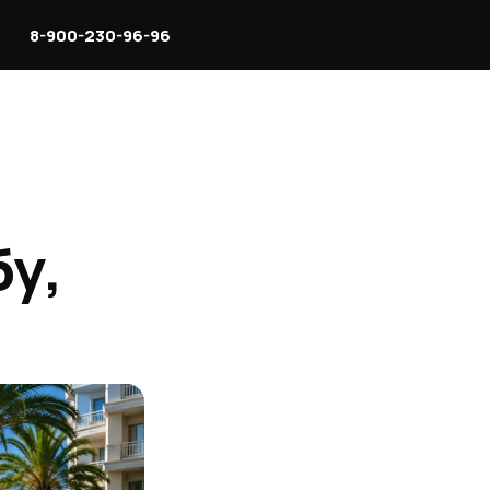
8-900-230-96-96
бу,