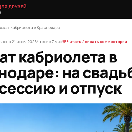
ДЛЯ ДРУЗЕЙ
й
окат кабриолета в Краснодаре
влено 21 июня 2026
Чтение 7 мин
💬 Читать / писать комментарии
ат кабриолета в
нодаре: на свадь
сессию и отпуск