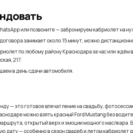
ендовать
hatsApp или позвоните — забронируем кабриолет на ну
оговора занимает около 15 минут, можно дистанционн
риолет по любому району Краснодара за час или ждём в
ская, 217.
щаем в день сдачи автомобиля.
нду — это готовое впечатление на свадьбу, фотосесси
раснодаре можно взять красный Ford Mustang без водител
 маршрута, открытый верх и эмоции мощного маслкара.
ую дату — особенно в сезон свадеб и летом кабриолет