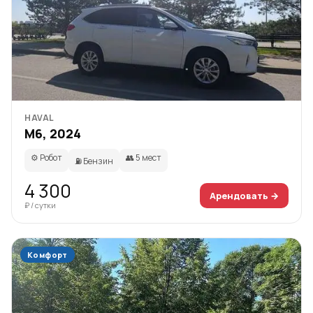
HAVAL
M6, 2024
⚙️ Робот
👥 5 мест
⛽ Бензин
4 300
Арендовать →
₽ / сутки
Комфорт