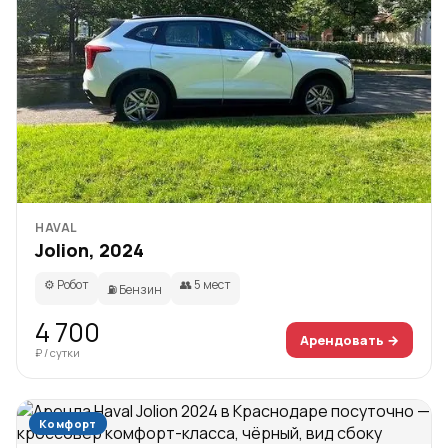
HAVAL
Jolion, 2024
⚙️ Робот
👥 5 мест
⛽ Бензин
4 700
Арендовать →
₽ / сутки
Комфорт