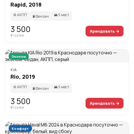
Rapid, 2018
⚙️ АКПП
👥 5 мест
⛽ Бензин
3 500
Арендовать →
₽ / сутки
Эконом
KIA
Rio, 2019
⚙️ АКПП
👥 5 мест
⛽ Бензин
3 500
Арендовать →
₽ / сутки
Комфорт