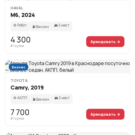
HAVAL
M6, 2024
⚙️ Робот
👥 5 мест
⛽ Бензин
4 300
Арендовать →
₽ / сутки
Бизнес
TOYOTA
Camry, 2019
⚙️ АКПП
👥 5 мест
⛽ Бензин
7 700
Арендовать →
₽ / сутки