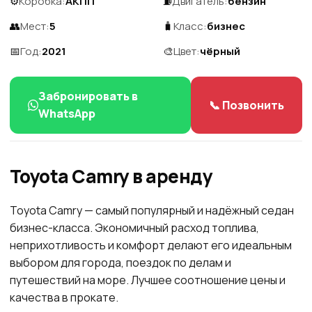
⚙️
Коробка:
АКПП
⛽
Двигатель:
бензин
👥
Мест:
5
🧳
Класс:
бизнес
📅
Год:
2021
🎨
Цвет:
чёрный
Забронировать в
📞 Позвонить
WhatsApp
Toyota Camry в аренду
Toyota Camry — самый популярный и надёжный седан
бизнес-класса. Экономичный расход топлива,
неприхотливость и комфорт делают его идеальным
выбором для города, поездок по делам и
путешествий на море. Лучшее соотношение цены и
качества в прокате.