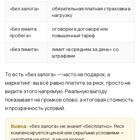
«Без залога»
обязательная платная страховка в
нагрузку
«Без лимита
оговорки в договоре или
пробега»
повышенный тариф
«Без лимита»
лимит «в среднем за день» со
штрафами
То есть «без залога» — часто не подарок, а
маркетинг: вы всё равно платите за риск, просто не
видите этого напрямую. Реальную выгоду
показывает не громкое слово, а итоговая стоимость
и прозрачность условий.
Вывод:
«без залога» не значит «бесплатно». Риск
компенсируется ценой или скрытыми условиями —
смотрите на итог, а не на лозунг.