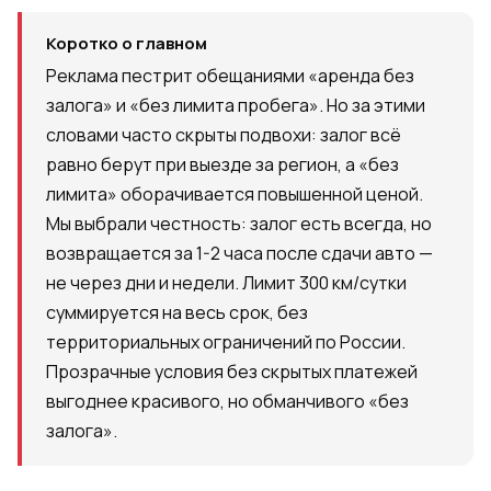
Коротко о главном
Реклама пестрит обещаниями «аренда без
залога» и «без лимита пробега». Но за этими
словами часто скрыты подвохи: залог всё
равно берут при выезде за регион, а «без
лимита» оборачивается повышенной ценой.
Мы выбрали честность: залог есть всегда, но
возвращается за 1-2 часа после сдачи авто —
не через дни и недели. Лимит 300 км/сутки
суммируется на весь срок, без
территориальных ограничений по России.
Прозрачные условия без скрытых платежей
выгоднее красивого, но обманчивого «без
залога».