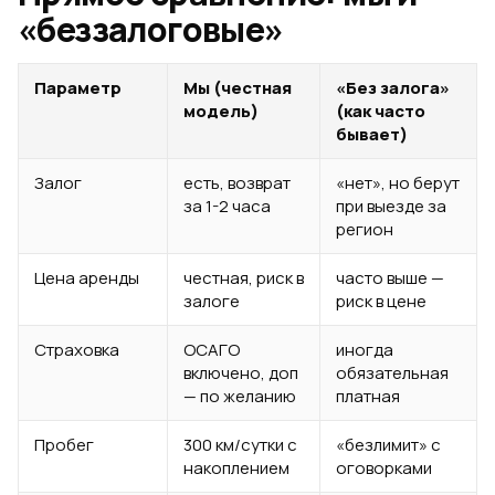
«беззалоговые»
Параметр
Мы (честная
«Без залога»
модель)
(как часто
бывает)
Залог
есть, возврат
«нет», но берут
за 1-2 часа
при выезде за
регион
Цена аренды
честная, риск в
часто выше —
залоге
риск в цене
Страховка
ОСАГО
иногда
включено, доп
обязательная
— по желанию
платная
Пробег
300 км/сутки с
«безлимит» с
накоплением
оговорками